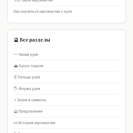
Что такое хиромантия
Как научиться хиромантии с нуля
🔮 Все разделы
〰️ Линии руки
🏔️ Бугры ладони
✌️ Пальцы руки
🖐️ Форма руки
⭐ Знаки и символы
🔮 Предсказания
📜 История хиромантии