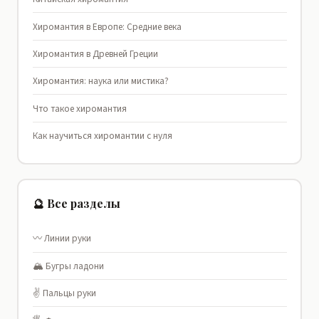
Хиромантия в Европе: Средние века
Хиромантия в Древней Греции
Хиромантия: наука или мистика?
Что такое хиромантия
Как научиться хиромантии с нуля
🔮 Все разделы
〰️ Линии руки
🏔️ Бугры ладони
✌️ Пальцы руки