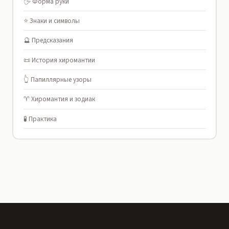
🖐️ Форма руки
⭐ Знаки и символы
🔮 Предсказания
📜 История хиромантии
👆 Папиллярные узоры
♈ Хиромантия и зодиак
🧪 Практика