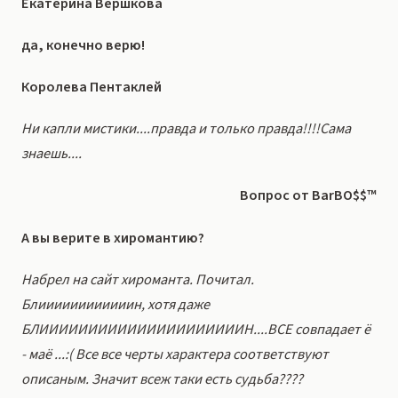
Екатерина Вершкова
да, конечно верю!
Королева Пентаклей
Ни капли мистики....правда и только правда!!!!Сама
знаешь....
Вопрос от BarBO$$™
А вы верите в хиромантию?
Набрел на сайт хироманта. Почитал.
Блиииииииииииин, хотя даже
БЛИИИИИИИИИИИИИИИИИИИИИН....ВСЕ совпадает ё
- маё ...:( Все все черты характера соответствуют
описаным. Значит всеж таки есть судьба????