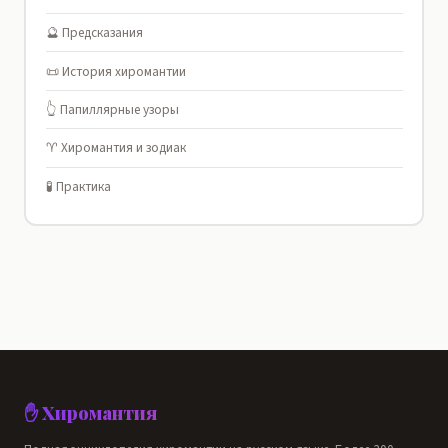
🔮 Предсказания
📜 История хиромантии
👆 Папиллярные узоры
♈ Хиромантия и зодиак
🧪 Практика
✋ Хиромантия