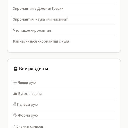
Хиромантия в Древней Греции
Хиромантия: наука или мистика?
Что такое хиромантия
Как научиться хиромантии с нуля
🔮 Все разделы
〰️ Линии руки
🏔️ Бугры ладони
✌️ Пальцы руки
🖐️ Форма руки
⭐ Знаки и символы