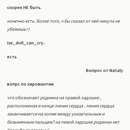
скорее НЕ быть.
конечно есть. более того, ч бы сказал от неё никула не
убежишь=)
ise_doll_can_cry..
есть
Вопрос от Nataly
вопрс по хиромантии
что обозначает родимка на правой ладошке ,
расположеная в конце линии сердца . линия сердца
заканчивается на холме между указательным и
безымянным пальцем? на левой ладошке родинки нет