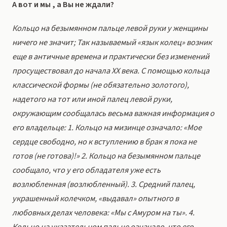
А вот и мы , а Вы не ждали?
Кольцо на безымянном пальце левой руки у женщины
ничего не значит; Так называемый «язык колец» возник
еще в античные времена и практически без изменений
просуществовал до начала ХХ века. С помощью кольца
классической формы (не обязательно золотого),
надетого на тот или иной палец левой руки,
окружающим сообщалась весьма важная информация о
его владельце: 1. Кольцо на мизинце означало: «Мое
сердце свободно, но к вступлению в брак я пока не
готов (не готова)!» 2. Кольцо на безымянном пальце
сообщало, что у его обладателя уже есть
возлюбленная (возлюбленный). 3. Средний палец,
украшенный колечком, «выдавал» опытного в
любовных делах человека: «Мы с Амуром на ты». 4.