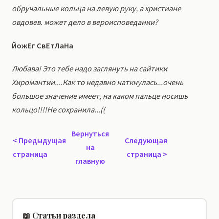
обручальные кольца на левую руку, а христиане
овдовев. может дело в вероисповедании?
ЙожЕг СвЕтЛаНа
Любава! Это тебе надо заглянуть на сайтики
Хиромантии....Как то недавно наткнулась...очень
большое значение имеет, на каком пальце носишь
кольцо!!!!Не сохранила...((
Вернуться
<
Предыдущая
Следующая
на
страница
страница
>
главную
📖 Статьи раздела