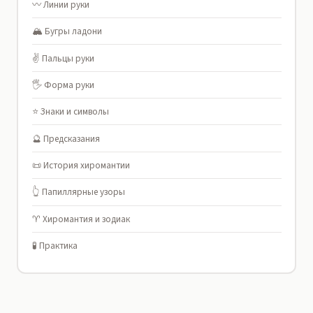
〰️ Линии руки
🏔️ Бугры ладони
✌️ Пальцы руки
🖐️ Форма руки
⭐ Знаки и символы
🔮 Предсказания
📜 История хиромантии
👆 Папиллярные узоры
♈ Хиромантия и зодиак
🧪 Практика