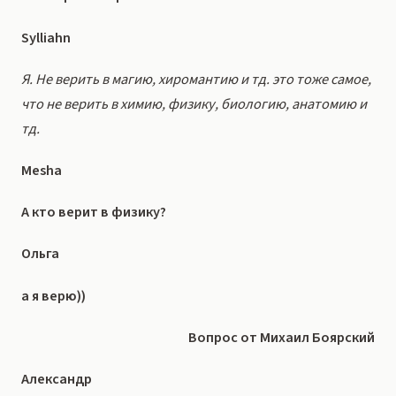
Sylliahn
Я. Не верить в магию, хиромантию и тд. это тоже самое,
что не верить в химию, физику, биологию, анатомию и
тд.
Mesha
А кто верит в физику?
Ольга
а я верю))
Вопрос от Михаил Боярский
Александр