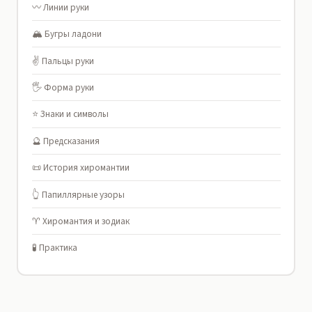
〰️ Линии руки
🏔️ Бугры ладони
✌️ Пальцы руки
🖐️ Форма руки
⭐ Знаки и символы
🔮 Предсказания
📜 История хиромантии
👆 Папиллярные узоры
♈ Хиромантия и зодиак
🧪 Практика