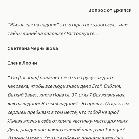
Вопрос от Джипси
"Жизнь как на ладони"-это открытость для всех....или
тайны линий на ладошке? Растолкуйте...
Светлана Чернышова
Елена Леони
“ Он (Господь) полагает печать на руку каждого
человека, чтобы все люди знали дело Его“. Библия,
Ветхий Завет, книга Иова гл. 37, стих 7 Вся жизнь моя,
как на ладони! На чьей ладони? - Я спрошу.. Открытым
сердцем пребываю в том месте, что собой не зрю?
Живая жизнь в себе открыла частичку-место для меня
Дитя, рожденное, явило великий план руки Творца!?
Ладони Матери, Отца с любовью приняли дитя! Они