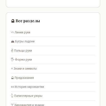
🔮 Все разделы
〰️ Линии руки
🏔️ Бугры ладони
✌️ Пальцы руки
🖐️ Форма руки
⭐ Знаки и символы
🔮 Предсказания
📜 История хиромантии
👆 Папиллярные узоры
♈ Хиромантия и зодиак