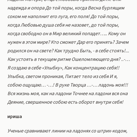
надежда и опора До той поры, когда Весна бурлящим
соком не наполнит его луга, его поля! До той поры,
когда Любовью душа себя не назовет, до той поры,
когда свободно он в Мир великий попадет….. Кому он
нужен в этом мире? Кто сможет Дар его принять? Зачем
родился он на свете? Как трудно Быть, - в себе стоять!...
Как устоять в текущем ритме Ошеломляющего дня? ..-…
Я создаю в себе «Улыбку», Как концентрацию себя!!
Улыбка, светом проникая, Питает тело из себя И я,
собою ощущаю… -…! В руке Творца …-… ладонь моя!!!
Вся жизнь моя, как на ладони Точнее на ладони вся она
Деяние, свершенное собою есть оборот внутри себя!
ириша
Ученые сравнивают линии на ладонях со штрих-кодом,