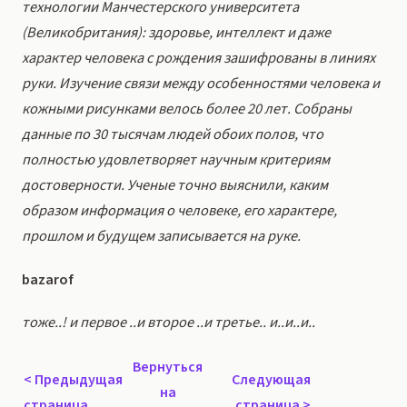
технологии Манчестерского университета
(Великобритания): здоровье, интеллект и даже
характер человека с рождения зашифрованы в линиях
руки. Изучение связи между особенностями человека и
кожными рисунками велось более 20 лет. Собраны
данные по 30 тысячам людей обоих полов, что
полностью удовлетворяет научным критериям
достоверности. Ученые точно выяснили, каким
образом информация о человеке, его характере,
прошлом и будущем записывается на руке.
bazarof
тоже..! и первое ..и второе ..и третье.. и..и..и..
Вернуться
<
Предыдущая
Следующая
на
страница
страница
>