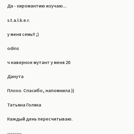
Да - хиромантию изучаю...
s.t.a.l.k.e.r.
у меня семь!! ;)
odins
ч наверное мутант у меня 20
Данута
Плохо. Спасибо, напомнила ))
Татьяна Голяка
Каждый день пересчитываю.
--------