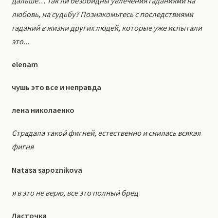
дальше… Так ли безобидны увлечения гаданиями на
любовь, на судьбу? Познакомьтесь с последствиями
гаданий в жизни других людей, которые уже испытали
это...
elenam
чушь это все и неправда
лена николаенко
Страдала такой фигней, естественно и снилась всякая
фигня
Natasa sapoznikova
я в это не верю, все это полный бред
Ласточка