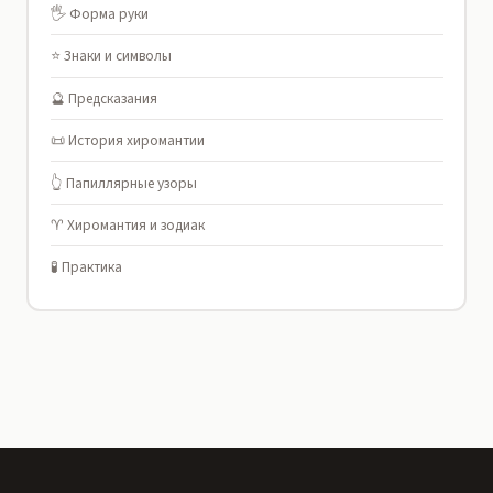
🖐️ Форма руки
⭐ Знаки и символы
🔮 Предсказания
📜 История хиромантии
👆 Папиллярные узоры
♈ Хиромантия и зодиак
🧪 Практика