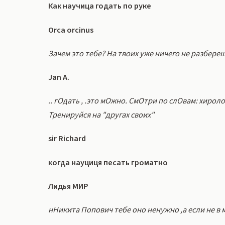
Как научица годать по руке
Orca orcinus
Зачем это тебе? На твоих уже ничего не разбере
Jan A.
.. гОдать , .это мОжно. СмОтри по слОвам: хирол
Тренируйся на "другах своих"
sir Richard
когда науциця песать громатно
Лидья МИР
нНикита Попович тебе оно ненужно ,а если не в 