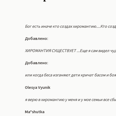
Бог есть иначе кто создах хиромантию....Кто созд
Добавлено:
ХИРОМАНТИЯ СУЩЕСТВУЕТ ...Еще я сам видел чуд
Добавлено:
или когда беса изганяют дети кричат басом и бо
Olesya Vyunik
я верю в хиромантию у меня и у мое семьи все сб
Ma*shutka