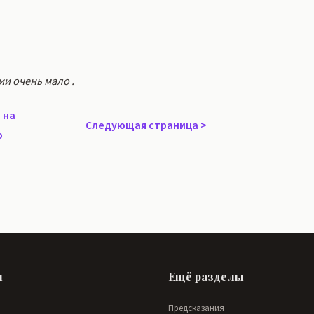
ии очень мало .
 на
Следующая страница
>
ю
ы
Ещё разделы
Предсказания