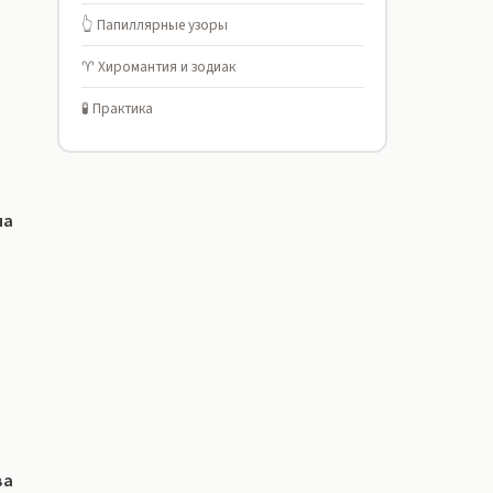
👆 Папиллярные узоры
♈ Хиромантия и зодиак
🧪 Практика
на
ва