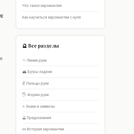
Что такое хиромантия
WE
Как научиться хиромантии с нуля
🔮 Все разделы
п
〰️ Линии руки
🏔️ Бугры ладони
✌️ Пальцы руки
🖐️ Форма руки
⭐ Знаки и символы
🔮 Предсказания
📜 История хиромантии