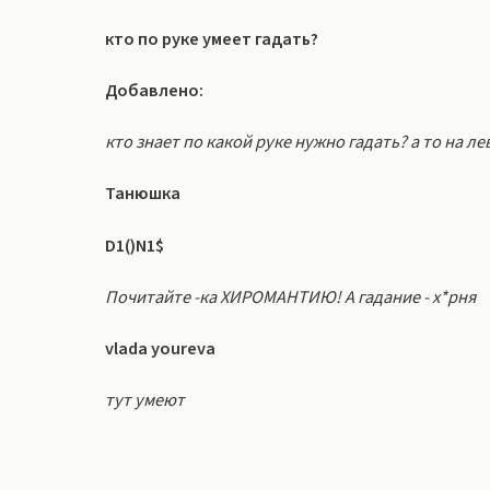
кто по руке умеет гадать?
Добавлено:
кто знает по какой руке нужно гадать? а то на л
Танюшка
D1()N1$
Почитайте -ка ХИРОМАНТИЮ! А гадание - х*рня
vlada youreva
тут умеют