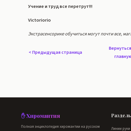
Учение и труд все перетрут!!!
Victoriorio
Экстрасенсорике обучиться могут почти все, маг
Вернуться
<
Предыдущая страница
главну
✋ Хиромантия
Раздел
Полная энциклопедия хиромантии на русском
Линии руки