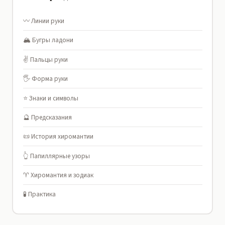
〰️ Линии руки
🏔️ Бугры ладони
✌️ Пальцы руки
🖐️ Форма руки
⭐ Знаки и символы
🔮 Предсказания
📜 История хиромантии
👆 Папиллярные узоры
♈ Хиромантия и зодиак
🧪 Практика