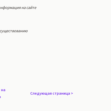
информация на сайте
у существованию
 на
Следующая страница
>
ю