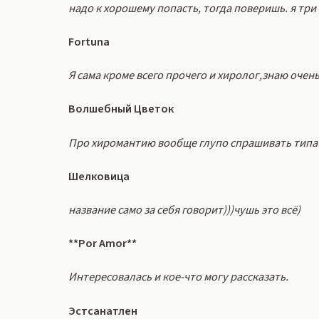
надо к хорошему попасть, тогда поверишь. я три ч
Fortuna
Я сама кроме всего прочего и хиролог,знаю оче
Волшебный Цветок
Про хиромантию вообще глупо спрашивать типа "ве
Шелковица
название само за себя говорит)))чушь это всё)
**Por Amor**
Интересовалась и кое-что могу рассказать.
Эстсанатлен