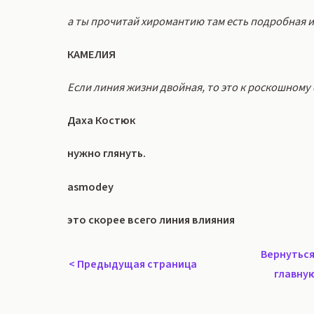
а ты прочитай хиромантию там есть подробная 
КАМЕЛИЯ
Если линия жизни двойная, то это к роскошном
Даха Костюк
нужно глянуть.
asmodey
это скорее всего линия влияния
Вернуться
<
Предыдущая страница
главну