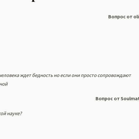
Вопрос от oli
о человека ждет бедность но если они просто сопровождают
иной
Вопрос от Soulma
кой науке?