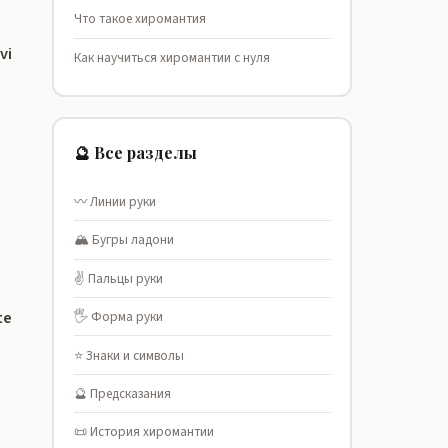
Что такое хиромантия
vi
Как научиться хиромантии с нуля
🔮 Все разделы
〰️ Линии руки
🏔️ Бугры ладони
✌️ Пальцы руки
te
🖐️ Форма руки
⭐ Знаки и символы
🔮 Предсказания
📜 История хиромантии