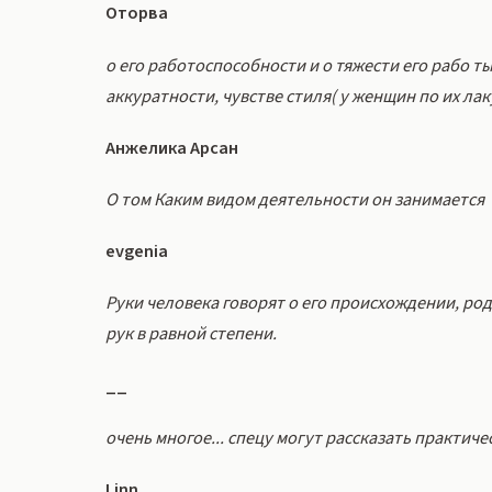
Оторва
о его работоспособности и о тяжести его рабо т
аккуратности, чувстве стиля( у женщин по их лак
Анжелика Арсан
О том Каким видом деятельности он занимается
evgenia
Руки человека говорят о его происхождении, роде
рук в равной степени.
__
очень многое... спецу могут рассказать практичес
Linn