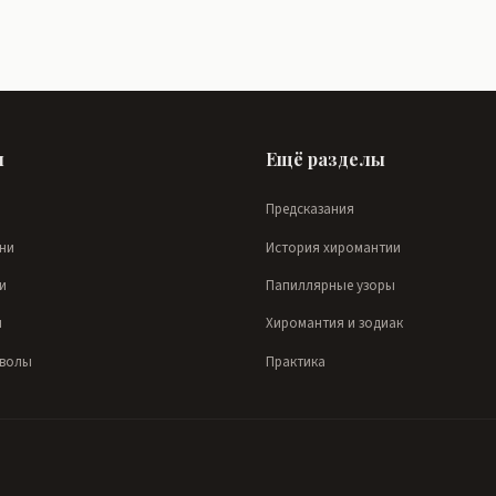
ы
Ещё разделы
Предсказания
ни
История хиромантии
и
Папиллярные узоры
и
Хиромантия и зодиак
мволы
Практика