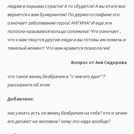
людям в порывах страсти! А то сбудется! А вы итоге все
вернется к вам бумерангом! По дермотоглифике это
озночает заболевание горла! АНГИНА! И еще эти
полоски называюся кольцо соломона! Что озночает ,
что к вам тянутся другие люди и вы готовы им помочь в
тяжелый момент! Что вам нравится психология!
Вопрос от Аня Сидорова
что такое венец безбрачия и "с чем его едят"?
расскажите об этом
Добавлено:
как узнать есть ли венец безбрачия на тебе? кто и зачем
его делают на человеке? кому это надо вообще?