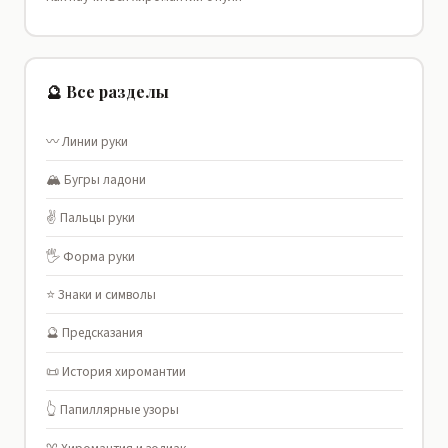
🔮 Все разделы
〰️ Линии руки
🏔️ Бугры ладони
✌️ Пальцы руки
🖐️ Форма руки
⭐ Знаки и символы
🔮 Предсказания
📜 История хиромантии
👆 Папиллярные узоры