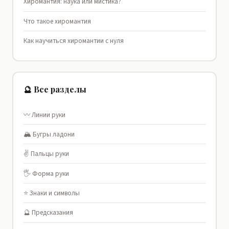
Хиромантия: наука или мистика?
Что такое хиромантия
Как научиться хиромантии с нуля
🔮 Все разделы
〰️ Линии руки
🏔️ Бугры ладони
✌️ Пальцы руки
🖐️ Форма руки
⭐ Знаки и символы
🔮 Предсказания