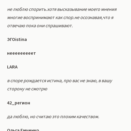
не люблю спорить.хотя высказывание моего мнения
многие воспринимают как спор.не осознавая,что я
отвечаю пока они спрашивают.
ЭГОistina
нееееееееет
LARA
в споре рождается истина, про вас не знаю, в вашу
сторону не смотрю
42_регион
да люблю, но считаю это плохим качеством.
Ольга Емченко