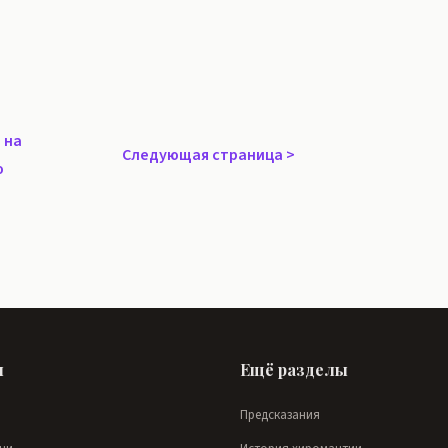
 на
Следующая страница
>
ю
ы
Ещё разделы
Предсказания