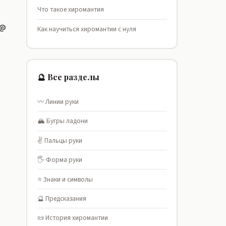
Что такое хиромантия
к@
Как научиться хиромантии с нуля
🔮 Все разделы
〰️ Линии руки
🏔️ Бугры ладони
✌️ Пальцы руки
🖐️ Форма руки
⭐ Знаки и символы
🔮 Предсказания
📜 История хиромантии