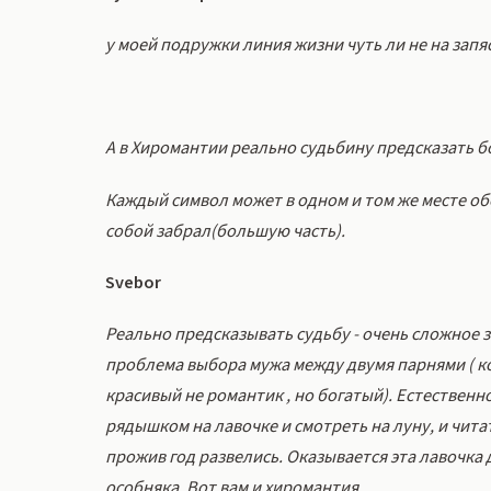
у моей подружки линия жизни чуть ли не на запяс
А в Хиромантии реально судьбину предсказать б
Каждый символ может в одном и том же месте об
собой забрал(большую часть).
Svebor
Реально предсказывать судьбу - очень сложное з
проблема выбора мужа между двумя парнями ( ко
красивый не романтик , но богатый). Естественн
рядышком на лавочке и смотреть на луну, и читат
прожив год развелись. Оказывается эта лавочка 
особняка. Вот вам и хиромантия.