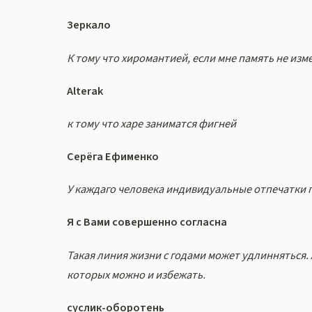
Зеркало
К тому что хиромантией, если мне память не изм
Alterak
к тому что харе заниматся фигней
Серёга Ефименко
У каждаго человека индивидуальные отпечатки п
Я с Вами совершенно согласна
Такая линия жизни с годами может удлинняться.
которых можно и избежать.
суслик-оборотень