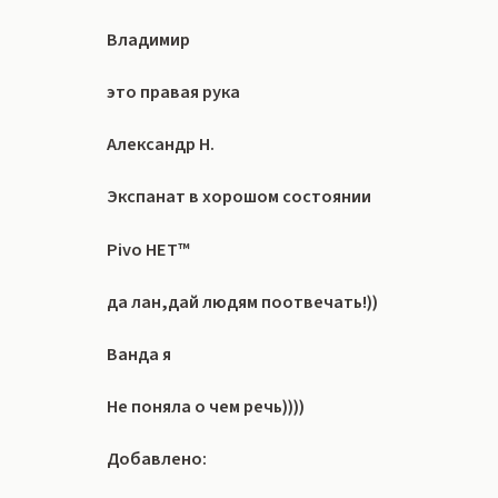
Владимир
это правая рука
Александр Н.
Экспанат в хорошом состоянии
Pivo HET™
да лан,дай людям поотвечать!))
Ванда я
Не поняла о чем речь))))
Добавлено: