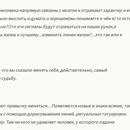
 человека напрямую связаны с мозгом и отражают характер и е
но мыслить и думать о хорошем(вы понимаете о чём я) то ест
но?!)то эти сигналы будут отражаться на наших руках,а
 жизнь к лучшему...изменить линии жизни?...это так или я
б , что вы сказали-менять себя, действительно, самый
 судьбу.
меют привычку меняться... Появляются новые и знаки всякие, та
бы с помощью дорисовывания линий, ритуальных татуировок.
. Там ни кого не удивляет человек, у которого ладони