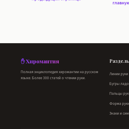
главну
✋ Хиромантия
Раздел
Полная энциклопедия хиромантии на русском
Линии руки
языке. Более 300 статей о чтении руки.
Бугры ладо
Пальцы рук
Форма рук
Знаки и си