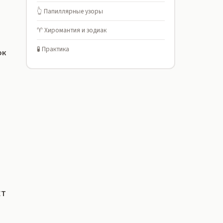
👆 Папиллярные узоры
♈ Хиромантия и зодиак
🧪 Практика
ок
ET