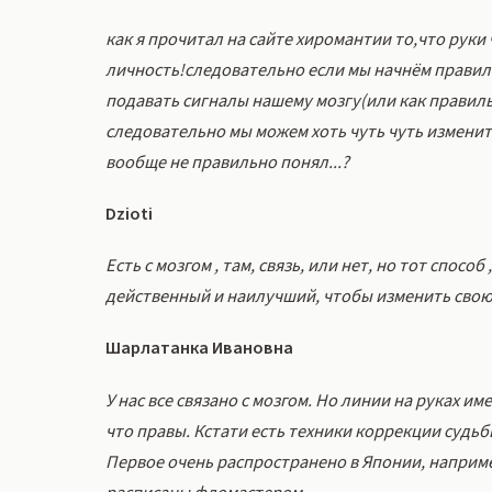
как я прочитал на сайте хиромантии то,что руки
личность!следовательно если мы начнём правиль
подавать сигналы нашему мозгу(или как правиль
следовательно мы можем хоть чуть чуть изменить
вообще не правильно понял...?
Dzioti
Есть с мозгом , там, связь, или нет, но тот спосо
действенный и наилучший, чтобы изменить свою
Шарлатанка Ивановна
У нас все связано с мозгом. Но линии на руках и
что правы. Кстати есть техники коррекции судь
Первое очень распространено в Японии, например