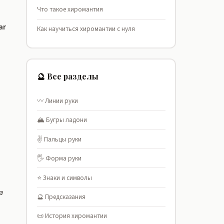
Что такое хиромантия
ar
Как научиться хиромантии с нуля
🔮 Все разделы
〰️ Линии руки
🏔️ Бугры ладони
✌️ Пальцы руки
🖐️ Форма руки
⭐ Знаки и символы
а
🔮 Предсказания
📜 История хиромантии