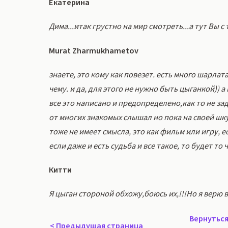
Екатерина
Дима...итак грустно на мир смотреть...а тут Вы с
Murat Zharmukhametov
знаете, это кому как повезет. есть много шарлат
чему. и да, для этого не нужно быть цыганкой)) а 
все это написано и предопределено,как то не за
от многих знакомых слышал но пока на своей шк
тоже не имеет смысла, это как фильм или игру, е
если даже и есть судьба и все такое, то будет то 
Китти
Я цыган стороной обхожу,боюсь их,!!!Но я верю в 
Вернуться
<
Предыдущая страница