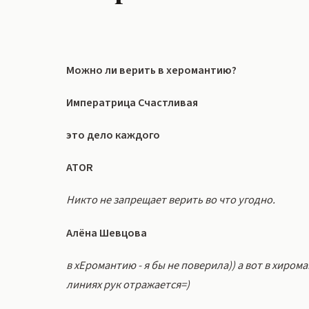
Можно ли верить в херомантию?
Императрица Счастливая
это дело каждого
АТОR
Никто не запрещает верить во что угодно.
Алёна Шевцова
в хЕромантию - я бы не поверила)) а вот в хиром
линиях рук отражается=)