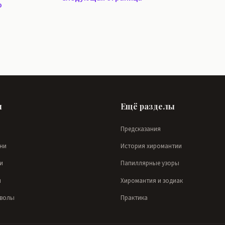
ю
ы
Ещё разделы
Предсказания
ни
История хиромантии
и
Папиллярные узоры
и
Хиромантия и зодиак
мволы
Практика