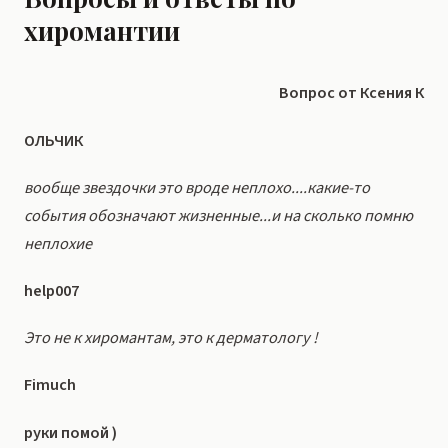
хиромантии
Вопрос от Ксения К
ОЛЬЧИК
вообще звездочки это вроде неплохо....какие-то
события обозначают жизненные...и на сколько помню
неплохие
help007
Это не к хиромантам, это к дерматологу !
Fimuch
руки помой )