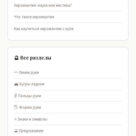
Хиромантия: наука или мистика?
Что такое хиромантия
Как научиться хиромантии с нуля
🔮 Все разделы
〰️ Линии руки
🏔️ Бугры ладони
✌️ Пальцы руки
🖐️ Форма руки
⭐ Знаки и символы
🔮 Предсказания