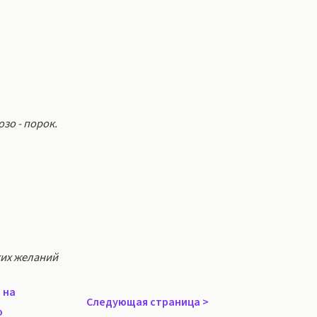
зо - порок.
ких желаний
 на
Следующая страница
>
ю