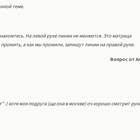
нной теме.
накомтесь. На левой руке линии не меняются. Это матрица
прожить, а как мы прожили, запишут линии на правой руке.
Вопрос от А
 :) хотя моя подруга (ща она в москве) оч хорошо смотрит рук