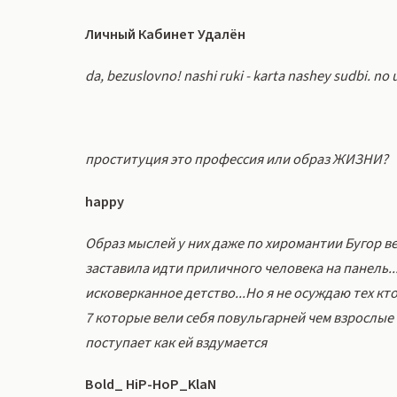
Личный Кабинет Удалён
da, bezuslovno! nashi ruki - karta nashey sudbi. no
проституция это профессия или образ ЖИЗНИ?
happy
Образ мыслей у них даже по хиромантии Бугор в
заставила идти приличного человека на панель..
исковерканное детство...Но я не осуждаю тех кт
7 которые вели себя повульгарней чем взрослые 
поступает как ей вздумается
Bold_ HiP-HoP_KlaN