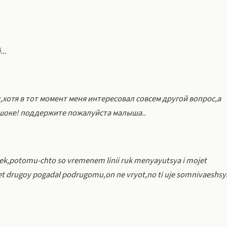
..
хотя в тот момент меня интересовал совсем другой вопрос,а
в шоке! поддержите пожалуйста малыша..
ovek,potomu-chto so vremenem linii ruk menyayutsya i mojet
 let drugoy pogadal podrugomu,on ne vryot,no ti uje somnivaeshsy