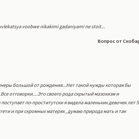
 uvlekatsya voobwe nikakimi gadaniyami ne stoit...
Вопрос от Скоба
енеры большой от рождения...Нет такой нужды которая бы
.Все отговорки....Это своего рода скрытый мазохизм и
о поступает по-проститутски я видела маленьких девочек лет 5
тети и при скромных матерях , думаю природа мать и так