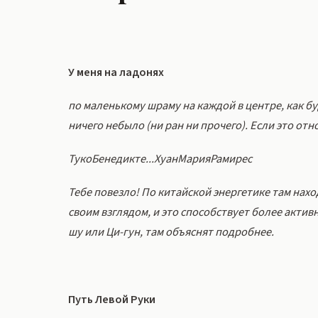
У меня на ладонях
по маленькому шраму на каждой в центре, как бу
ничего небыло (ни ран ни прочего). Если это отн
ТукоБенедикте...ХуанМарияРамирес
Тебе повезло! По китайской энергетике там нахо
своим взглядом, и это способствует более актив
шу или Ци-гун, там объяснят подробнее.
Путь Левой Руки