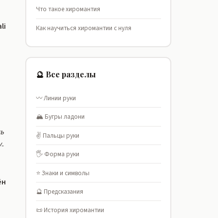
Что такое хиромантия
li
Как научиться хиромантии с нуля
🔮 Все разделы
〰️ Линии руки
🏔️ Бугры ладони
шь
✌️ Пальцы руки
-
🖐️ Форма руки
⭐ Знаки и символы
ён
🔮 Предсказания
📜 История хиромантии