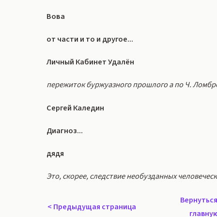
Вова
от части и то и другое...
Личный Кабинет Удалён
пережиток буржуазного прошлого а по Ч. Ломбро
Сергей Каледин
Диагноз...
дядя
Это, скорее, следствие необузданных человечес
Вернуться
<
Предыдущая страница
главну