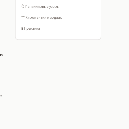
👆 Папиллярные узоры
♈ Хиромантия и зодиак
🧪 Практика
ня
и