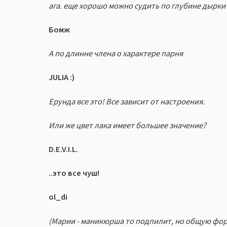
ага. еще хорошо можно судить по глубине дырки
Бомж
А по длинне члена о характере парня
JULIA :)
Ерунда все это! Все зависит от настроения.
Или же цвет лака имеет большее значение?
D.E.V.I.L.
..это все чуш!
ol_di
(Марии - маникюрша то подпилит, но общую фор