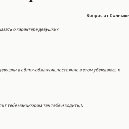
Вопрос от Солныш
казать о характере девушки?
девушки.а облик-обманчив.постоянно в етом убеждаюсь.и
лит тебе маникюрша так тебе и ходить!!!