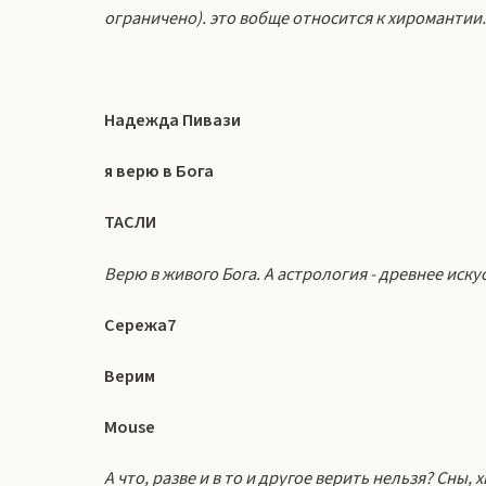
ограничено). это вобще относится к хиромантии. 
Надежда Пивази
я верю в Бога
ТАСЛИ
Верю в живого Бога. А астрология - древнее иск
Сережа7
Верим
Mouse
А что, разве и в то и другое верить нельзя? Сны,