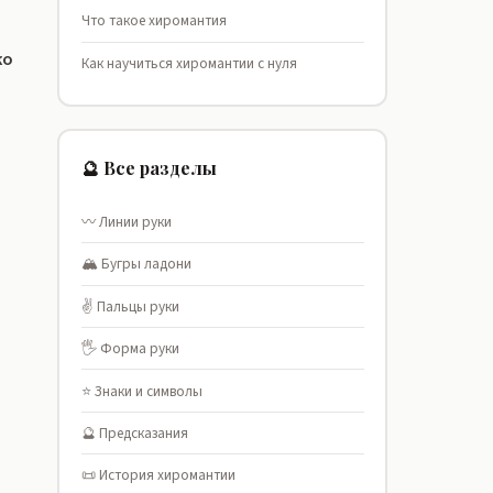
Что такое хиромантия
ко
Как научиться хиромантии с нуля
🔮 Все разделы
〰️ Линии руки
🏔️ Бугры ладони
✌️ Пальцы руки
🖐️ Форма руки
⭐ Знаки и символы
🔮 Предсказания
📜 История хиромантии