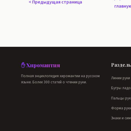
<
Предыдущая страница
главну
✋ Хиромантия
Раздел
Полная энциклопедия хиромантии на русском
Линии руки
языке. Более 300 статей о чтении руки.
Бугры ладо
Пальцы рук
Форма рук
Знаки и си