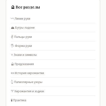
🔮 Все разделы
〰️ Линии руки
🏔️ Бугры ладони
✌️ Пальцы руки
🖐️ Форма руки
⭐ Знаки и символы
🔮 Предсказания
📜 История хиромантии
👆 Папиллярные узоры
♈ Хиромантия и зодиак
🧪 Практика