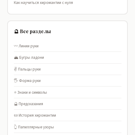
Как научиться хиромантии с нуля
🔮 Все разделы
〰️ Линии руки
🏔️ Бугры ладони
✌️ Пальцы руки
🖐️ Форма руки
⭐ Знаки и символы
🔮 Предсказания
📜 История хиромантии
👆 Папиллярные узоры