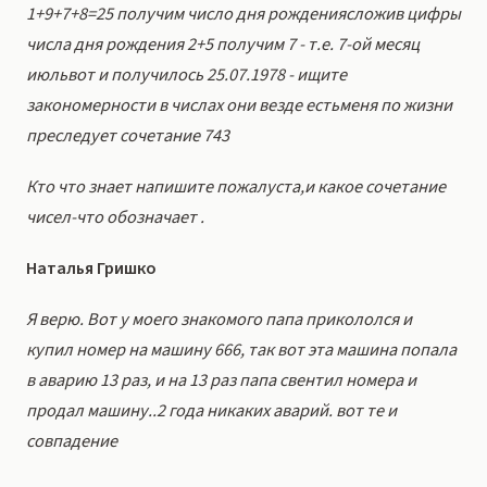
1+9+7+8=25 получим число дня рождениясложив цифры
числа дня рождения 2+5 получим 7 - т.е. 7-ой месяц
июльвот и получилось 25.07.1978 - ищите
закономерности в числах они везде естьменя по жизни
преследует сочетание 743
Кто что знает напишите пожалуста,и какое сочетание
чисел-что обозначает .
Наталья Гришко
Я верю. Вот у моего знакомого папа прикололся и
купил номер на машину 666, так вот эта машина попала
в аварию 13 раз, и на 13 раз папа свентил номера и
продал машину..2 года никаких аварий. вот те и
совпадение