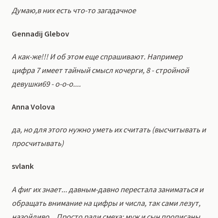
Думаю,в них есть что-то загадачное
Gennadij Glebov
А как-же!!! И об этом еще спрашивают. Например
цифра 7 имеет тайный смысл кочерги, 8 - стройной
девушки69 - о-о-о....
Anna Volova
да, но для этого нужно уметь их считать (высчитывать и
просчитывать)
svlank
А фиг их знает... давным-давно перестала заниматься и
обращать внимание на цифры и числа, так сами лезут,
назойливо... Просто ради смеха: муж и сын прописаны