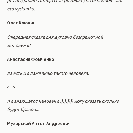
pravdy; ja sama umeju citat po rukam; no osnovnoje tam -
eto vydumka.
Олег Клюкин
Очередная сказка для духовно безграмотной
молодежи!
Анастасия Фомченко
да есть и я даже знаю такого человека.
^_^
и я знаю...этот человек я :)))))))) могу сказать сколько
будет браков...
Мухарский Антон Андреевич