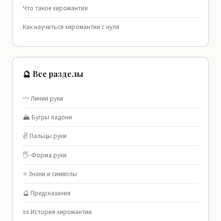
Что такое хиромантия
Как научиться хиромантии с нуля
🔮 Все разделы
〰️ Линии руки
🏔️ Бугры ладони
✌️ Пальцы руки
🖐️ Форма руки
⭐ Знаки и символы
🔮 Предсказания
📜 История хиромантии