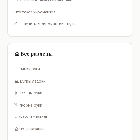
Что такое хиромантия
Как научиться хиромантии с нуля
🔮 Все разделы
〰️ Линии руки
🏔️ Бугры ладони
✌️ Пальцы руки
🖐️ Форма руки
⭐ Знаки и символы
🔮 Предсказания