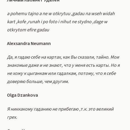
a pohemu tajno a ne w otkrytuu ,gadau na wseh widah
kart ,kofe ,runah i po foto i nihut ne stydno ,dage w
otkrytom efire gadau
Alexsandra Neumann
Да, я гадаю себе на картах, как Вы сказали, тайно. Мои
знакомые даже и не знают, что у меня есть карты. Но я
не хожу к цыганкам или гадалкам, потому, что я себе
доверяю больше, чем другим.
Olga Dzankova
Я никкакому гаданию не прибегаю ,т.к. это великий
грех.