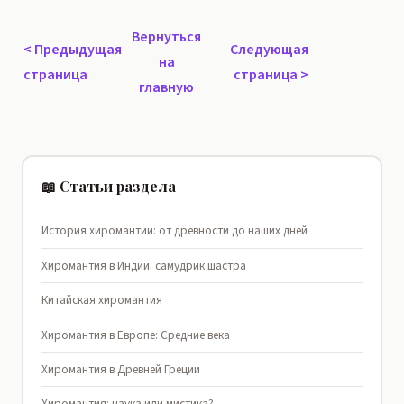
Вернуться
<
Предыдущая
Следующая
на
страница
страница
>
главную
📖 Статьи раздела
История хиромантии: от древности до наших дней
Хиромантия в Индии: самудрик шастра
Китайская хиромантия
Хиромантия в Европе: Средние века
Хиромантия в Древней Греции
Хиромантия: наука или мистика?