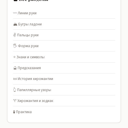
〰️ Линии руки
🏔️ Бугры ладони
✌️ Пальцы руки
🖐️ Форма руки
⭐ Знаки и символы
🔮 Предсказания
📜 История хиромантии
👆 Папиллярные узоры
♈ Хиромантия и зодиак
🧪 Практика