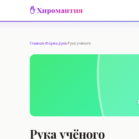
✋ Хиромантия
Главная
›
Форма руки
›
Рука учёного
Рука учёного