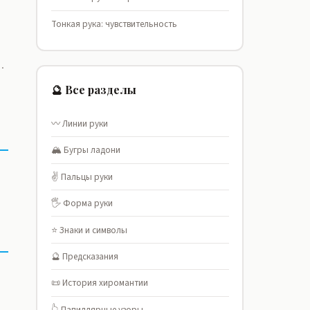
Тонкая рука: чувствительность
.
🔮 Все разделы
〰️ Линии руки
🏔️ Бугры ладони
✌️ Пальцы руки
🖐️ Форма руки
⭐ Знаки и символы
🔮 Предсказания
📜 История хиромантии
👆 Папиллярные узоры