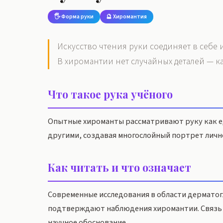
🖐️ Форма руки
🔮 Хиромантия
Искусство чтения руки соединяет в себе
В хиромантии нет случайных деталей — к
Что такое рука учёного
Опытные хироманты рассматривают руку как ед
другими, создавая многослойный портрет личн
Как читать и что означает
Современные исследования в области дерматогл
подтверждают наблюдения хиромантии. Связь 
научное обоснование.