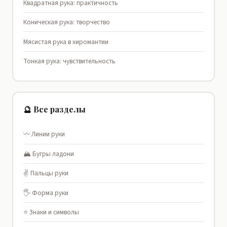
Квадратная рука: практичность
Коническая рука: творчество
Мясистая рука в хиромантии
Тонкая рука: чувствительность
🔮 Все разделы
〰️ Линии руки
🏔️ Бугры ладони
✌️ Пальцы руки
🖐️ Форма руки
⭐ Знаки и символы