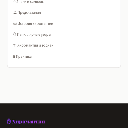
⭐ Знаки и символы
🔮 Предсказания
📜 История хиромантии
👆 Папиллярные узоры
♈ Хиромантия и зодиак
🧪 Практика
✋ Хиромантия