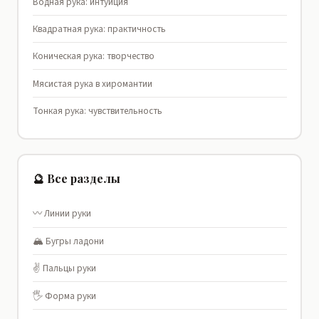
Водная рука: интуиция
Квадратная рука: практичность
Коническая рука: творчество
Мясистая рука в хиромантии
Тонкая рука: чувствительность
🔮 Все разделы
〰️ Линии руки
🏔️ Бугры ладони
✌️ Пальцы руки
🖐️ Форма руки