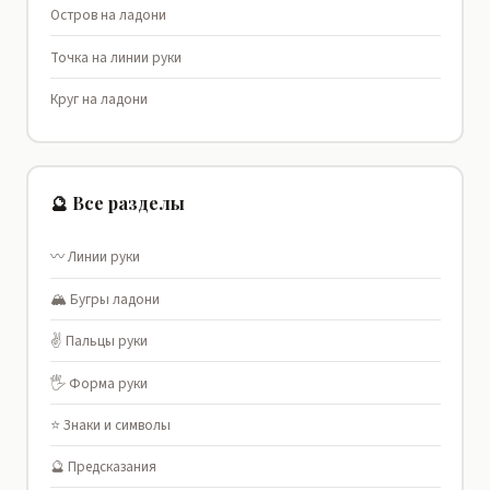
Остров на ладони
Точка на линии руки
Круг на ладони
🔮 Все разделы
〰️ Линии руки
🏔️ Бугры ладони
✌️ Пальцы руки
🖐️ Форма руки
⭐ Знаки и символы
🔮 Предсказания