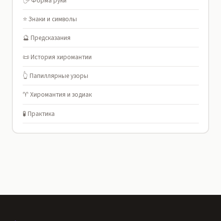
🖐️ Форма руки
⭐ Знаки и символы
🔮 Предсказания
📜 История хиромантии
👆 Папиллярные узоры
♈ Хиромантия и зодиак
🧪 Практика